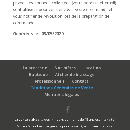
privée. Les données collectées (votre adresse et email)
sont utilisées pour vous envoyer votre commande et
vous notifier de l’évolution lors de la préparation de
commande.
Générées le : 03/05/2020
La brasserie
Nos bières
Location
Boutique
Atelier de brassage
Professionnels
Contact
Conditions Générales de Vente
Mentions légales
La vente d’alcool à des mineurs de moins de 18 ans est interdite.
L’abus d’alcool est dangereux pour la santé, à consommer avec