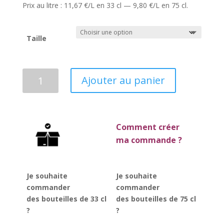
Prix au litre : 11,67 €/L en 33 cl — 9,80 €/L en 75 cl.
Taille
quantité
Ajouter au panier
de
Imperial
Stout
(7,5°)
Comment créer
ma commande ?
Je souhaite
Je souhaite
commander
commander
des bouteilles de 33 cl
des bouteilles de 75 cl
?
?