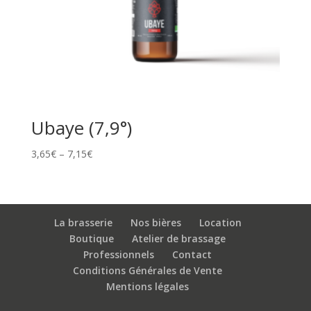
Ubaye (7,9°)
3,65
€
–
7,15
€
La brasserie
Nos bières
Location
Boutique
Atelier de brassage
Professionnels
Contact
Conditions Générales de Vente
Mentions légales