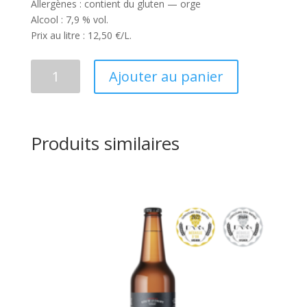
Allergènes : contient du gluten — orge
Alcool : 7,9 % vol.
Prix au litre : 12,50 €/L.
quantité
Ajouter au panier
de
Ubaye
Triple
2L
Produits similaires
édition
limitée